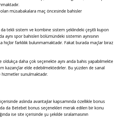
unmaktadır.
ış olan müsabakalara maç öncesinde bahisler
da tekli sistem ve kombine sistem şeklindeki çeşitli kupon
da aynı spor bahisleri bölümündeki sistemin aynısının
içbir farklılık bulunmamaktadır. Fakat burada maçlar biraz
re oldukça daha çok seçenekte aynı anda bahis yapabilmekte
am kazançlar elde edebilmektedirler. Bu yüzden de sanal
 hizmetler sunulmaktadır.
 içerisinde aslında avantajlar kapsamında özellikle bonus
ada da
Betebet bonus seçenekleri
merak edilen bir konu
ında ise site içerisinde şu şekilde sıralamasının