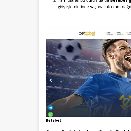
Tam olarak bu durumda da
Betebet g
giriş işlemlerinde yaşanacak olan mağd
Betebet