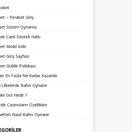
oxbet
et – Perabet Giriş
bet Sistem Oynama
et Canlı Destek Hattı
et Mobil İndir
et Giriş Sayfası
t Gizlilik Politikası
an En Fazla Ne Kadar Kazanılır
 Ülkelerde Bahis Oynanır
ıklı Gol Nedir ?
ilir Casinoların Özellikleri
netten Nasıl Bahis Oynanır
EGORILER