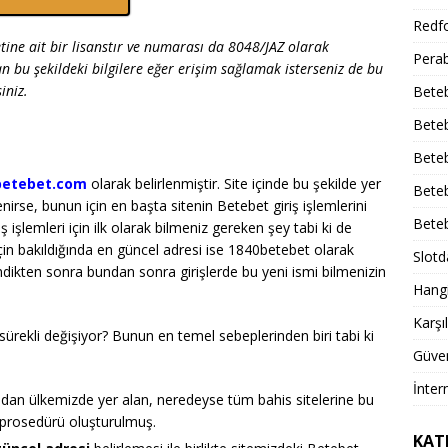
Redf
tine ait bir lisanstır ve numarası da 8048/JAZ olarak
Perab
an bu şekildeki bilgilere eğer erişim sağlamak isterseniz de bu
iniz.
Bete
Beteb
Beteb
betebet.com
olarak belirlenmiştir. Site içinde bu şekilde yer
Beteb
irse, bunun için en başta sitenin Betebet giriş işlemlerini
Betebe
iş işlemleri
için ilk olarak bilmeniz gereken şey tabi ki de
n için bakıldığında en güncel adresi ise 1840betebet olarak
Slotd
endikten sonra bundan sonra girişlerde bu yeni ismi bilmenizin
Hangi
Karşıl
sürekli değişiyor? Bunun en temel sebeplerinden biri tabi ki
Güven
İnter
ından ülkemizde yer alan, neredeyse tüm bahis sitelerine bu
e prosedürü oluşturulmuş.
KAT