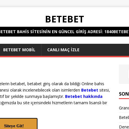
BETEBET
BETEBET BAHIS SITESININ EN GÜNCEL GIRIŞ ADRESI: 1840BETEBE
BETEBET MOBIL
CANLI MAÇ İZLE
erin betabet, betabet giriş olarak da bildiği Online bahis
tanesi olarak incelenebilecek olan isimlerden
Betebet
sitesi,
SON
if bir şekilde sunmaya başlamıştır.
Betebet hakkında
aktığımızda bu site içerisindeki hizmetlerin tamamı lisanslı bir
Grand
Beteb
Siteye Git!
Dene