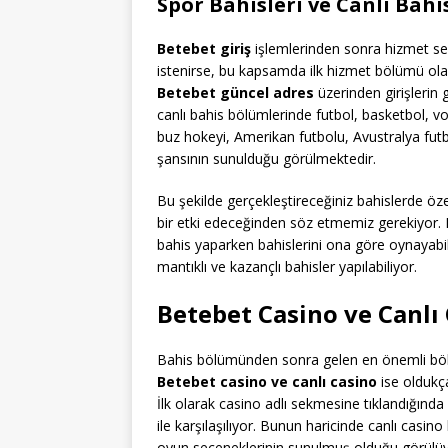
Spor Bahisleri ve Canlı Bahi
Betebet giriş
işlemlerinden sonra hizmet se
istenirse, bu kapsamda ilk hizmet bölümü olarak
Betebet güncel adres
üzerinden girişlerin g
canlı bahis bölümlerinde futbol, basketbol, v
buz hokeyi, Amerikan futbolu, Avustralya futb
şansının sunulduğu görülmektedir.
Bu şekilde gerçekleştireceğiniz bahislerde özel
bir etki edeceğinden söz etmemiz gerekiyor. 
bahis yaparken bahislerini ona göre oynayabi
mantıklı ve kazançlı bahisler yapılabiliyor.
Betebet Casino ve Canlı
Bahis bölümünden sonra gelen en önemli bölüm
Betebet casino ve canlı casino
ise oldukç
İlk olarak casino adlı sekmesine tıklandığında
ile karşılaşılıyor. Bunun haricinde canlı casi
oyun seçeneklerinin sunulmuş olduğu görülüy