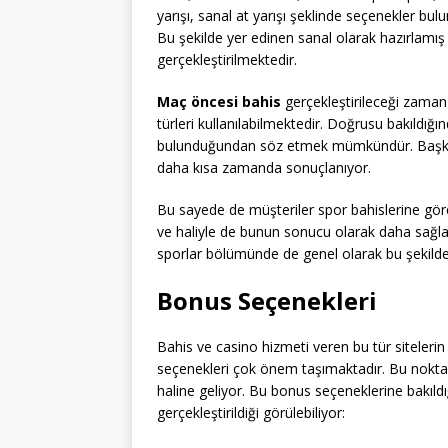
yarışı, sanal at yarışı şeklinde seçenekler bul
Bu şekilde yer edinen sanal olarak hazırlam
gerçekleştirilmektedir.
Maç öncesi bahis
gerçekleştirileceği zaman 
türleri kullanılabilmektedir.
Doğrusu bakıldığın
bulunduğundan söz etmek mümkündür. Başka h
daha kısa zamanda sonuçlanıyor.
Bu sayede de müşteriler spor bahislerine gö
ve haliyle de bunun sonucu olarak daha sağl
sporlar bölümünde de genel olarak bu şekilde
Bonus Seçenekleri
Bahis ve casino hizmeti veren bu tür sitelerin
seçenekleri çok önem taşımaktadır. Bu nokt
haline geliyor. Bu bonus seçeneklerine bakıldığ
gerçekleştirildiği görülebiliyor: