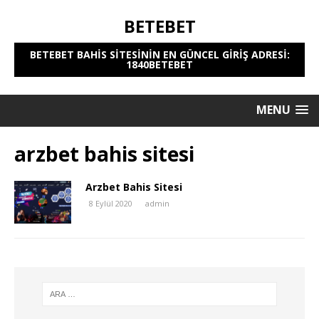
BETEBET
BETEBET BAHIS SITESININ EN GÜNCEL GIRIŞ ADRESI:
1840BETEBET
MENU
arzbet bahis sitesi
Arzbet Bahis Sitesi
8 Eylül 2020
admin