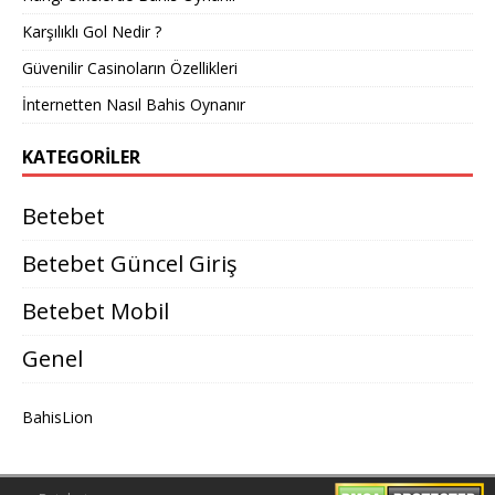
Karşılıklı Gol Nedir ?
Güvenilir Casinoların Özellikleri
İnternetten Nasıl Bahis Oynanır
KATEGORILER
Betebet
Betebet Güncel Giriş
Betebet Mobil
Genel
BahisLion