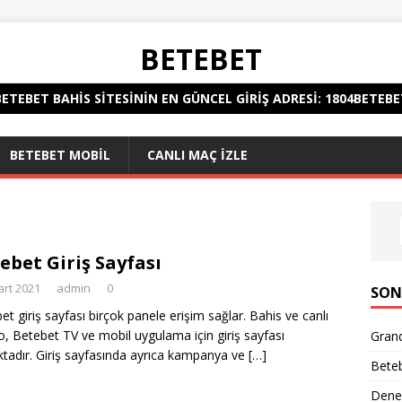
BETEBET
BETEBET BAHIS SITESININ EN GÜNCEL GIRIŞ ADRESI: 1804BETEBE
BETEBET MOBIL
CANLI MAÇ İZLE
ebet Giriş Sayfası
art 2021
admin
0
SON
et giriş sayfası birçok panele erişim sağlar. Bahis ve canlı
o, Betebet TV ve mobil uygulama için giriş sayfası
Grand
tadır. Giriş sayfasında ayrıca kampanya ve
[…]
Beteb
Dene