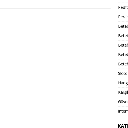
Redf
Perab
Bete
Beteb
Beteb
Beteb
Betebe
Slotd
Hangi
Karşıl
Güven
İnter
KAT