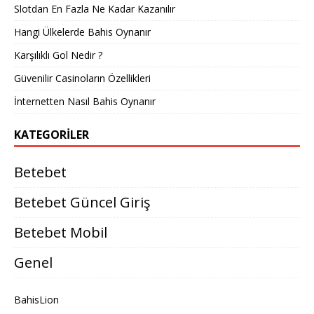
Slotdan En Fazla Ne Kadar Kazanılır
Hangi Ülkelerde Bahis Oynanır
Karşılıklı Gol Nedir ?
Güvenilir Casinoların Özellikleri
İnternetten Nasıl Bahis Oynanır
KATEGORILER
Betebet
Betebet Güncel Giriş
Betebet Mobil
Genel
BahisLion