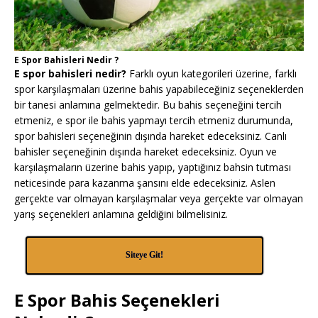
E Spor Bahisleri Nedir ?
E spor bahisleri nedir?
Farklı oyun kategorileri üzerine, farklı
spor karşılaşmaları üzerine bahis yapabileceğiniz seçeneklerden
bir tanesi anlamına gelmektedir. Bu bahis seçeneğini tercih
etmeniz, e spor ile bahis yapmayı tercih etmeniz durumunda,
spor bahisleri seçeneğinin dışında hareket edeceksiniz. Canlı
bahisler seçeneğinin dışında hareket edeceksiniz. Oyun ve
karşılaşmaların üzerine bahis yapıp, yaptığınız bahsin tutması
neticesinde para kazanma şansını elde edeceksiniz. Aslen
gerçekte var olmayan karşılaşmalar veya gerçekte var olmayan
yarış seçenekleri anlamına geldiğini bilmelisiniz.
Siteye Git!
E Spor Bahis Seçenekleri