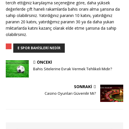
tercih ettiğiniz karşılaşma seçeneğine göre, daha yüksek
değerlerde çift haneli rakamlarda bahis oranı alma şansına da
sahip olabilirsiniz. Yatırdığınız paranın 10 katını, yatırdığınız
paranın 20 katını, yatırdığımız paranın 30 ya da daha yukarı
miktarlarda katını kazanç olarak elde etme şansına da sahip
olabilirsiniz.
E SPOR BAHISLERI NEDIR
ÖNCEKI
Bahis Sitelerine Evrak Vermek Tehlikeli Midir?
SONRAKI
Casino Oyunları Güvenilir Mi?