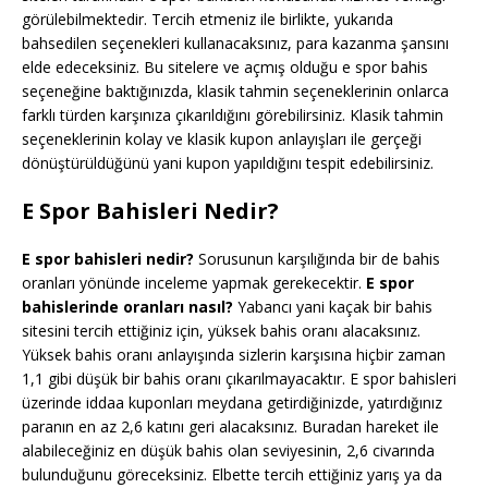
görülebilmektedir. Tercih etmeniz ile birlikte, yukarıda
bahsedilen seçenekleri kullanacaksınız, para kazanma şansını
elde edeceksiniz. Bu sitelere ve açmış olduğu e spor bahis
seçeneğine baktığınızda, klasik tahmin seçeneklerinin onlarca
farklı türden karşınıza çıkarıldığını görebilirsiniz. Klasik tahmin
seçeneklerinin kolay ve klasik kupon anlayışları ile gerçeği
dönüştürüldüğünü yani kupon yapıldığını tespit edebilirsiniz.
E Spor Bahisleri Nedir?
E spor bahisleri nedir?
Sorusunun karşılığında bir de bahis
oranları yönünde inceleme yapmak gerekecektir.
E spor
bahislerinde oranları nasıl?
Yabancı yani kaçak bir bahis
sitesini tercih ettiğiniz için, yüksek bahis oranı alacaksınız.
Yüksek bahis oranı anlayışında sizlerin karşısına hiçbir zaman
1,1 gibi düşük bir bahis oranı çıkarılmayacaktır. E spor bahisleri
üzerinde iddaa kuponları meydana getirdiğinizde, yatırdığınız
paranın en az 2,6 katını geri alacaksınız. Buradan hareket ile
alabileceğiniz en düşük bahis olan seviyesinin, 2,6 civarında
bulunduğunu göreceksiniz. Elbette tercih ettiğiniz yarış ya da